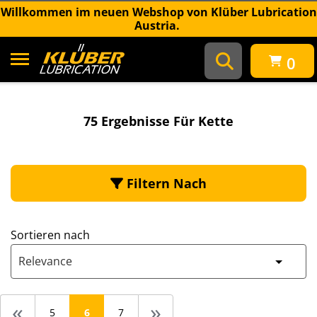
Willkommen im neuen Webshop von Klüber Lubrication
Austria.
0
75 Ergebnisse für Kette
75 Ergebnisse Für Kette
Filtern Nach
Sortieren nach
Relevance
«
»
5
6
7